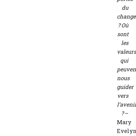
du
chang
? Où
sont
les
valeur
qui
peuven
nous
guider
vers
l’aveni
?
–
Mary
Evely