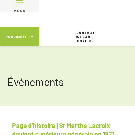
MENU
CONTACT
PROVINCES
INTRANET
ENGLISH
Événements
Page d’histoire | Sr Marthe Lacroix
devient supérieure générale en 1971