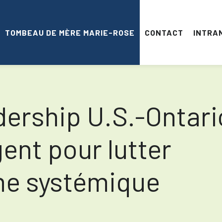
TOMBEAU DE MÈRE MARIE-ROSE
CONTACT
INTRA
dership U.S.-Ontari
gent pour lutter
me systémique