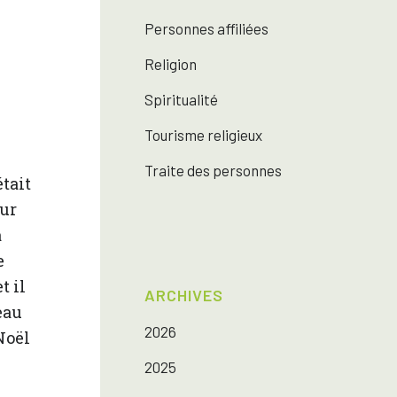
Personnes affiliées
Religion
Spiritualité
Tourisme religieux
Traite des personnes
tait
sur
a
e
t il
ARCHIVES
eau
2026
Noël
2025