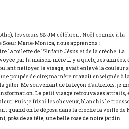
otho), les sœurs SNJM célèbrent Noël comme à la
 de Sœur Marie-Monica, nous apprenons :
re la toilette de l’Enfant-Jésus et de la crèche. La
envoyée par la maison-mère il y a quelques années, é
ulant nettoyer le visage, avait enlevé la couleur 
is une poupée de cire; ma mère m’avait enseignée à l
la gâter. Me souvenant de la leçon d’autrefois, je m
ansformation. Le petit visage retrouva ses attraits, e
leur. Puis je frisai les cheveux, blanchis le trouss
sant quand on le déposa dans la crèche la veille de 
, près de sa tête, une belle rose de notre jardin.