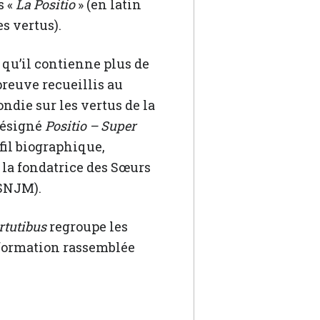
s «
La Positio
» (en latin
es vertus).
 qu’il contienne plus de
preuve recueillis au
ndie sur les vertus de la
désigné
Positio – Super
ofil biographique,
e la fondatrice des Sœurs
(SNJM).
rtutibus
regroupe les
nformation rassemblée