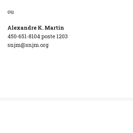
ou
Alexandre K. Martin
450-651-8104 poste 1203
snjm@snjm.org
© Sœurs des Saints Noms de Jésus et de
Marie, 2024