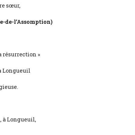
re sœur,
e-de-l’Assomption)
a résurrection »
 à Longueuil
igieuse.
, à Longueuil,