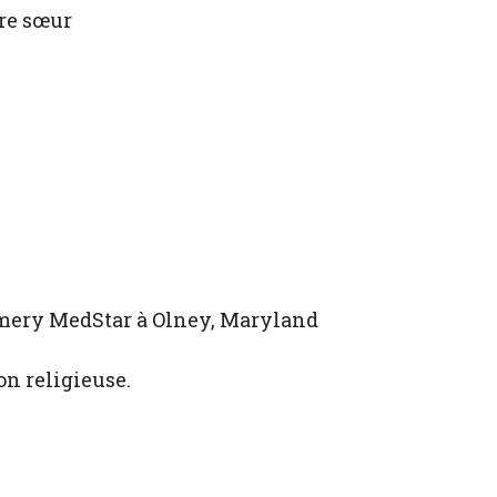
ère sœur
gomery MedStar à Olney, Maryland
on religieuse.