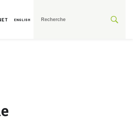
NET
ENGLISH
ne