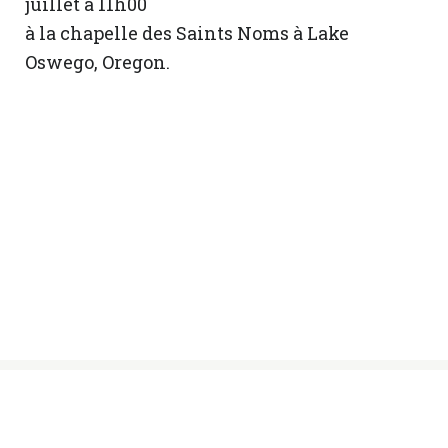
juillet à 11h00
à la chapelle des Saints Noms à Lake
Oswego, Oregon.
© Sœurs des Saints Noms de Jésus et de
Marie, 2024